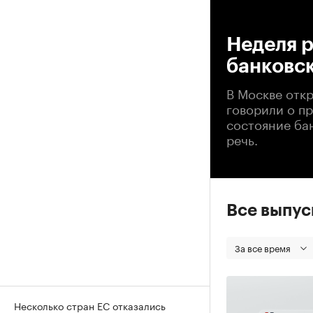
00
Неделя р
банковс
В Москве отк
говорили о п
состояние ба
речь.
Все выпу
За все время
Несколько стран ЕС отказались