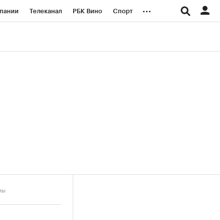
...
пании
Телеканал
РБК Вино
Спорт
ые проекты
Город
Стиль
Крипто
Спецпроекты СПб
логии и медиа
Финансы
мы