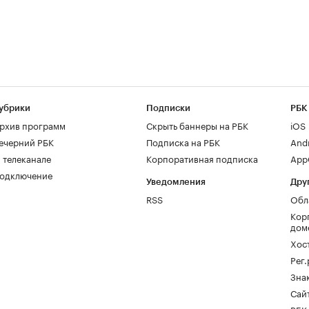
убрики
Подписки
РБК
рхив программ
Скрыть баннеры на РБК
iOS
ечерний РБК
Подписка на РБК
And
 телеканале
Корпоративная подписка
AppG
одключение
Уведомления
Дру
RSS
Обл
Кор
дом
Хос
Рег
Зна
Сайт