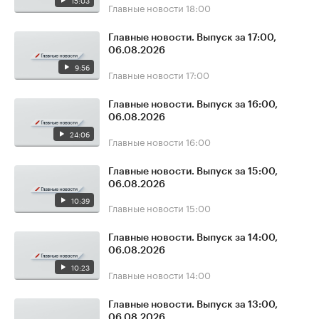
15:03
Главные новости
18:00
Главные новости. Выпуск за 17:00,
06.08.2026
9:56
Главные новости
17:00
Главные новости. Выпуск за 16:00,
06.08.2026
24:06
Главные новости
16:00
Главные новости. Выпуск за 15:00,
06.08.2026
10:39
Главные новости
15:00
Главные новости. Выпуск за 14:00,
06.08.2026
10:23
Главные новости
14:00
Главные новости. Выпуск за 13:00,
06.08.2026