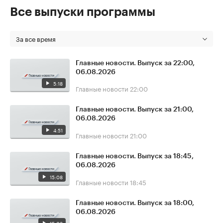
Все выпуски программы
За все время
Главные новости. Выпуск за 22:00,
06.08.2026
5:18
Главные новости
22:00
Главные новости. Выпуск за 21:00,
06.08.2026
4:51
Главные новости
21:00
Главные новости. Выпуск за 18:45,
06.08.2026
15:08
Главные новости
18:45
Главные новости. Выпуск за 18:00,
06.08.2026