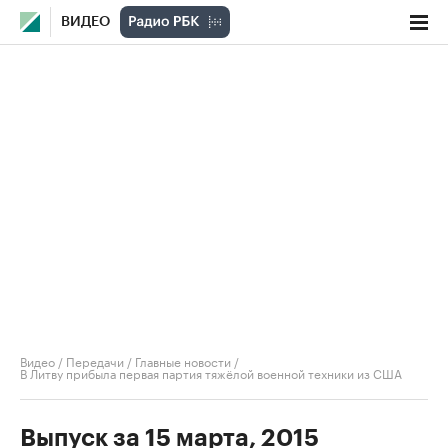
ВИДЕО
Видео
/
Передачи
/
Главные новости
/
В Литву прибыла первая партия тяжёлой военной техники из США
Выпуск за 15 марта, 2015