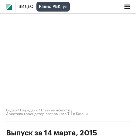
ВИДЕО
Видео
/
Передачи
/
Главные новости
/
Арестован арендатор сгоревшего ТЦ в Казани
Выпуск за 14 марта, 2015