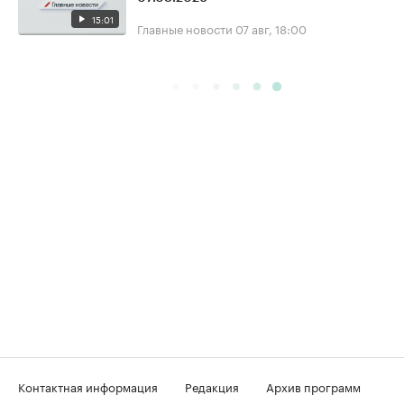
15:01
Главные новости
07 авг, 18:00
Контактная информация
Редакция
Архив программ