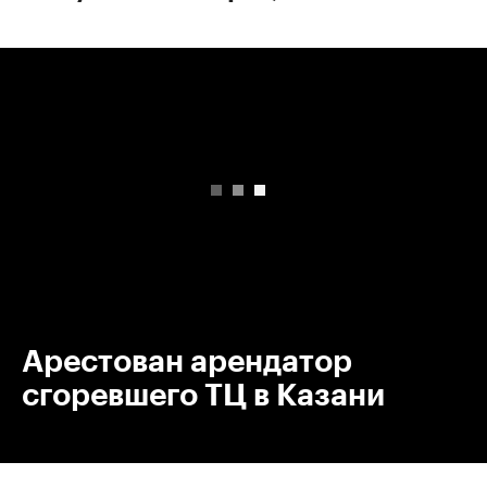
00:00
/
00:00
Арестован арендатор
сгоревшего ТЦ в Казани