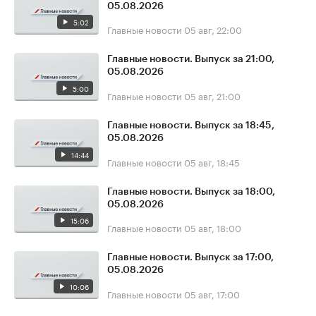
05.08.2026
5:02
Главные новости
05 авг, 22:00
Главные новости. Выпуск за 21:00,
05.08.2026
5:00
Главные новости
05 авг, 21:00
Главные новости. Выпуск за 18:45,
05.08.2026
14:44
Главные новости
05 авг, 18:45
Главные новости. Выпуск за 18:00,
05.08.2026
15:06
Главные новости
05 авг, 18:00
Главные новости. Выпуск за 17:00,
05.08.2026
10:06
Главные новости
05 авг, 17:00