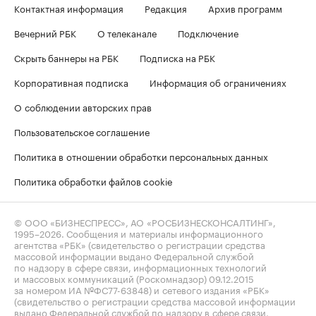
Контактная информация
Редакция
Архив программ
Вечерний РБК
О телеканале
Подключение
Скрыть баннеры на РБК
Подписка на РБК
Корпоративная подписка
Информация об ограничениях
О соблюдении авторских прав
Пользовательское соглашение
Политика в отношении обработки персональных данных
Политика обработки файлов cookie
© ООО «БИЗНЕСПРЕСС», АО «РОСБИЗНЕСКОНСАЛТИНГ»,
1995–2026
. Сообщения и материалы информационного
агентства «РБК» (свидетельство о регистрации средства
массовой информации выдано Федеральной службой
по надзору в сфере связи, информационных технологий
и массовых коммуникаций (Роскомнадзор) 09.12.2015
за номером ИА №ФС77-63848) и сетевого издания «РБК»
(свидетельство о регистрации средства массовой информации
выдано Федеральной службой по надзору в сфере связи,