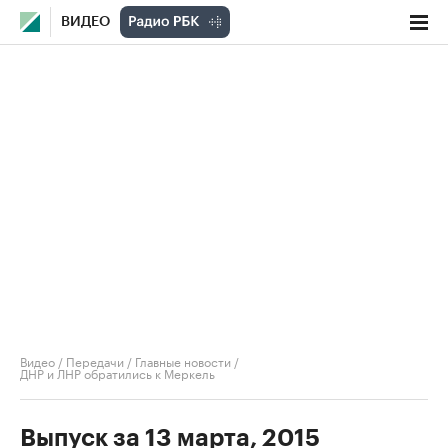
ВИДЕО
Видео
/
Передачи
/
Главные новости
/
ДНР и ЛНР обратились к Меркель
Выпуск за 13 марта, 2015