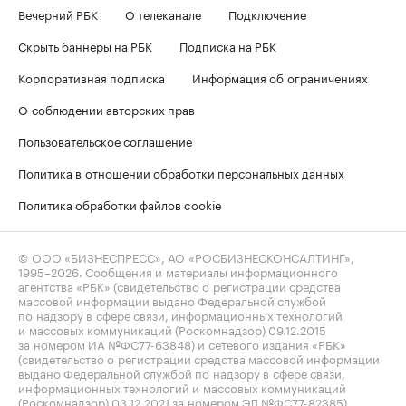
Вечерний РБК
О телеканале
Подключение
Скрыть баннеры на РБК
Подписка на РБК
Корпоративная подписка
Информация об ограничениях
О соблюдении авторских прав
Пользовательское соглашение
Политика в отношении обработки персональных данных
Политика обработки файлов cookie
© ООО «БИЗНЕСПРЕСС», АО «РОСБИЗНЕСКОНСАЛТИНГ»,
1995–2026
. Сообщения и материалы информационного
агентства «РБК» (свидетельство о регистрации средства
массовой информации выдано Федеральной службой
по надзору в сфере связи, информационных технологий
и массовых коммуникаций (Роскомнадзор) 09.12.2015
за номером ИА №ФС77-63848) и сетевого издания «РБК»
(свидетельство о регистрации средства массовой информации
выдано Федеральной службой по надзору в сфере связи,
информационных технологий и массовых коммуникаций
(Роскомнадзор) 03.12.2021 за номером ЭЛ №ФС77-82385)