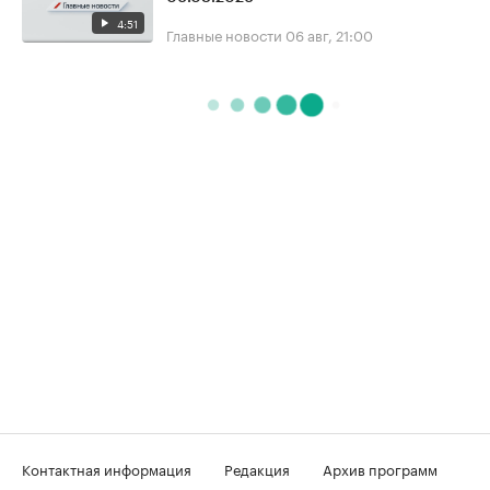
4:51
Главные новости
06 авг, 21:00
Контактная информация
Редакция
Архив программ