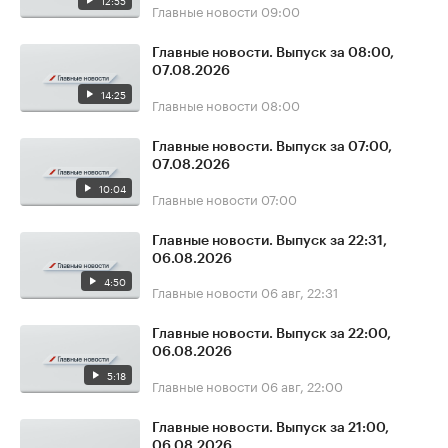
12:55
Главные новости
09:00
Главные новости. Выпуск за 08:00,
07.08.2026
14:25
Главные новости
08:00
Главные новости. Выпуск за 07:00,
07.08.2026
10:04
Главные новости
07:00
Главные новости. Выпуск за 22:31,
06.08.2026
4:50
Главные новости
06 авг, 22:31
Главные новости. Выпуск за 22:00,
06.08.2026
5:18
Главные новости
06 авг, 22:00
Главные новости. Выпуск за 21:00,
06.08.2026