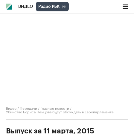
ВИДЕО
Видео
/
Передачи
/
Главные новости
/
Убийство Бориса Немцова будут обсуждать в Европарламенте
Выпуск за 11 марта, 2015