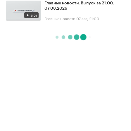
Главные новости. Выпуск за 21:00,
07.08.2026
5:01
Главные новости
07 авг, 21:00