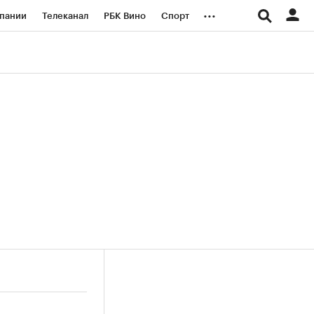
...
пании
Телеканал
РБК Вино
Спорт
ые проекты
Город
Стиль
Крипто
Спецпроекты СПб
логии и медиа
Финансы