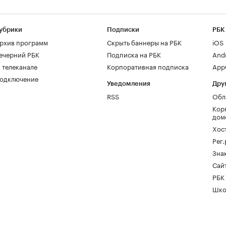
убрики
Подписки
РБК
рхив программ
Скрыть баннеры на РБК
iOS
ечерний РБК
Подписка на РБК
And
 телеканале
Корпоративная подписка
AppG
одключение
Уведомления
Дру
RSS
Обл
Кор
дом
Хос
Рег
Зна
Сайт
РБК
Шко