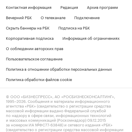
Контактная информация
Редакция
Архив программ
Вечерний РБК
О телеканале
Подключение
Скрыть баннеры на РБК
Подписка на РБК
Корпоративная подписка
Информация об ограничениях
О соблюдении авторских прав
Пользовательское соглашение
Политика в отношении обработки персональных данных
Политика обработки файлов cookie
© ООО «БИЗНЕСПРЕСС», АО «РОСБИЗНЕСКОНСАЛТИНГ»,
1995–2026
. Сообщения и материалы информационного
агентства «РБК» (свидетельство о регистрации средства
массовой информации выдано Федеральной службой
по надзору в сфере связи, информационных технологий
и массовых коммуникаций (Роскомнадзор) 09.12.2015
за номером ИА №ФС77-63848) и сетевого издания «РБК»
(свидетельство о регистрации средства массовой информации