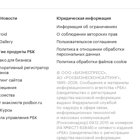
 Новости
Юридическая информация
Информация об ограничениях
roid
О соблюдении авторских прав
allery
Пользовательское соглашение
Политика в отношении обработки
гие продукты РБК
персональных данных
ако для бизнеса
Политика обработки файлов cookie
поративный регистратор
енов
© ООО «БИЗНЕСПРЕСС»,
АО «РОСБИЗНЕСКОНСАЛТИНГ»,
тинг сайтов
1995–2026
. Сообщения и материалы
.решения
информационного агентства «РБК»
(свидетельство о регистрации
комства
средства массовой информации
 знакомств podbor.ru
выдано Федеральной службой
по надзору в сфере связи,
 Курсы
информационных технологий
ла управления РБК
и массовых коммуникаций
(Роскомнадзор) 09.12.2015 за номером
ИА №ФС77-63848) и сетевого издания
«РБК» (свидетельство о регистрации
средства массовой информации