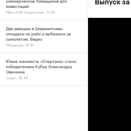
коммерческое помещение для
Выпуск за
инвестиций
РБК и ПИК Серия плюс, 17:05
Две девушки в Шереметьево
опоздали на рейс и выбежали за
самолетом. Видео
Общество, 16:51
Юные хоккеисты «Спартака» стали
победителями Кубка Александра
Овечкина
Спорт, 16:46