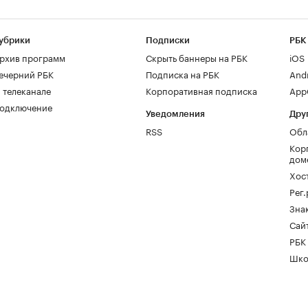
убрики
Подписки
РБК
рхив программ
Скрыть баннеры на РБК
iOS
ечерний РБК
Подписка на РБК
And
 телеканале
Корпоративная подписка
AppG
одключение
Уведомления
Дру
RSS
Обл
Кор
дом
Хос
Рег
Зна
Сайт
РБК
Шко