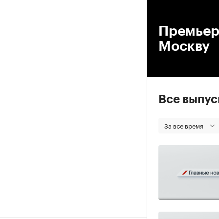
00
Премьер
Москву
Все выпу
За все время