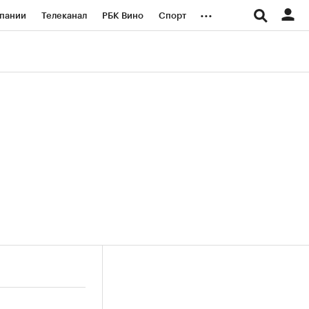
...
пании
Телеканал
РБК Вино
Спорт
ые проекты
Город
Стиль
Крипто
Спецпроекты СПб
логии и медиа
Финансы