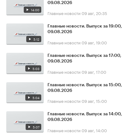
09.08.2026
14:00
Главные новости
09 авг, 20:35
Главные новости. Выпуск за 19:00,
09.08.2026
5:12
Главные новости
09 авг, 19:00
Главные новости. Выпуск за 17:00,
09.08.2026
5:03
Главные новости
09 авг, 17:00
Главные новости. Выпуск за 15:00,
09.08.2026
5:04
Главные новости
09 авг, 15:00
Главные новости. Выпуск за 14:00,
09.08.2026
5:07
Главные новости
09 авг, 14:00