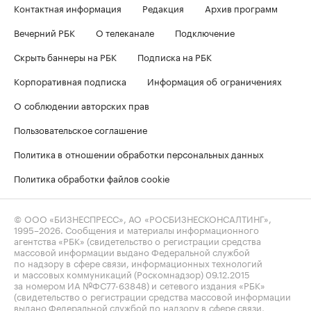
Контактная информация
Редакция
Архив программ
Вечерний РБК
О телеканале
Подключение
Скрыть баннеры на РБК
Подписка на РБК
Корпоративная подписка
Информация об ограничениях
О соблюдении авторских прав
Пользовательское соглашение
Политика в отношении обработки персональных данных
Политика обработки файлов cookie
© ООО «БИЗНЕСПРЕСС», АО «РОСБИЗНЕСКОНСАЛТИНГ»,
1995–2026
. Сообщения и материалы информационного
агентства «РБК» (свидетельство о регистрации средства
массовой информации выдано Федеральной службой
по надзору в сфере связи, информационных технологий
и массовых коммуникаций (Роскомнадзор) 09.12.2015
за номером ИА №ФС77-63848) и сетевого издания «РБК»
(свидетельство о регистрации средства массовой информации
выдано Федеральной службой по надзору в сфере связи,