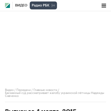
ВИДЕО
Видео
/
Передачи
/
Главные новости
/
Басманный суд рассматривает жалобу украинской лётчицы Надежды
Савченко