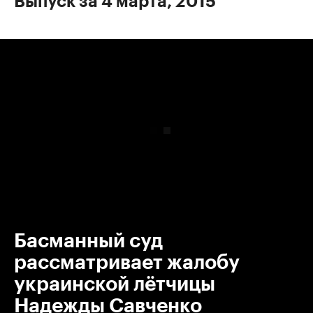
Выпуск за 4 марта, 2015
00:00
/
00:00
Басманный суд
рассматривает жалобу
украинской лётчицы
Надежды Савченко