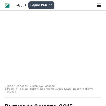
ВИДЕО
Видео
/
Передачи
/
Главные новости
/
В России на акции памяти Бориса Немцова вышли десятки тысяч
человек