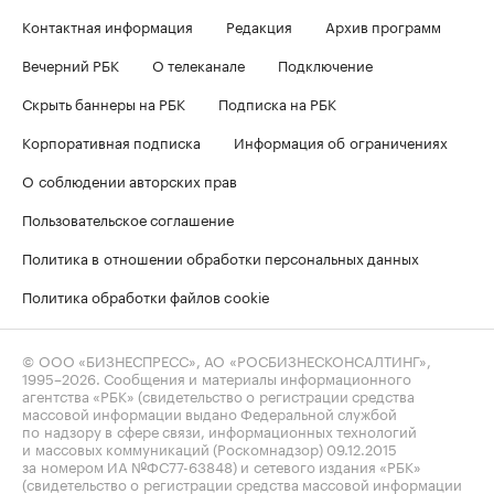
Контактная информация
Редакция
Архив программ
Вечерний РБК
О телеканале
Подключение
Скрыть баннеры на РБК
Подписка на РБК
Корпоративная подписка
Информация об ограничениях
О соблюдении авторских прав
Пользовательское соглашение
Политика в отношении обработки персональных данных
Политика обработки файлов cookie
© ООО «БИЗНЕСПРЕСС», АО «РОСБИЗНЕСКОНСАЛТИНГ»,
1995–2026
. Сообщения и материалы информационного
агентства «РБК» (свидетельство о регистрации средства
массовой информации выдано Федеральной службой
по надзору в сфере связи, информационных технологий
и массовых коммуникаций (Роскомнадзор) 09.12.2015
за номером ИА №ФС77-63848) и сетевого издания «РБК»
(свидетельство о регистрации средства массовой информации