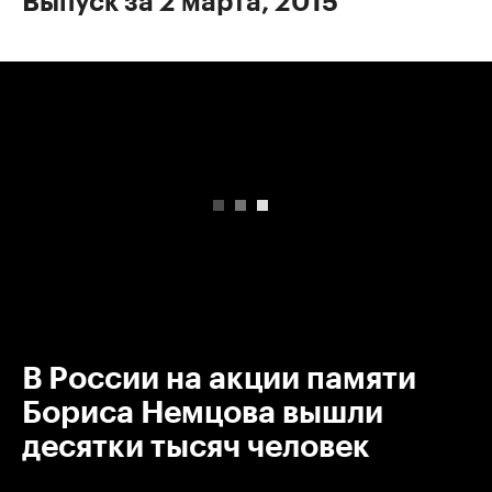
Выпуск за 2 марта, 2015
00:00
/
00:00
В России на акции памяти
Бориса Немцова вышли
десятки тысяч человек