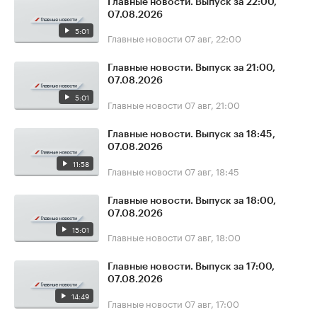
Главные новости. Выпуск за 22:00,
07.08.2026
5:01
Главные новости
07 авг, 22:00
Главные новости. Выпуск за 21:00,
07.08.2026
5:01
Главные новости
07 авг, 21:00
Главные новости. Выпуск за 18:45,
07.08.2026
11:58
Главные новости
07 авг, 18:45
Главные новости. Выпуск за 18:00,
07.08.2026
15:01
Главные новости
07 авг, 18:00
Главные новости. Выпуск за 17:00,
07.08.2026
14:49
Главные новости
07 авг, 17:00