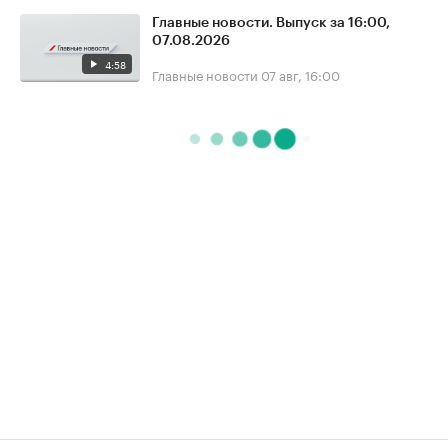
Главные новости. Выпуск за 16:00,
07.08.2026
4:58
Главные новости
07 авг, 16:00