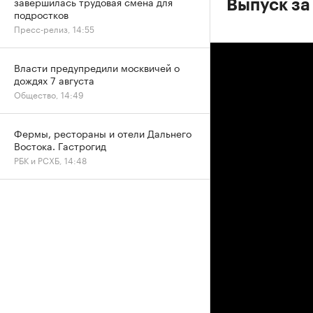
завершилась трудовая смена для
Выпуск за
подростков
Пресс-релиз, 14:55
Власти предупредили москвичей о
дождях 7 августа
Общество, 14:49
Фермы, рестораны и отели Дальнего
Востока. Гастрогид
РБК и РСХБ, 14:48