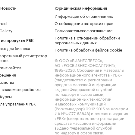
 Новости
Юридическая информация
Информация об ограничениях
roid
О соблюдении авторских прав
allery
Пользовательское соглашение
Политика в отношении обработки
гие продукты РБК
персональных данных
ако для бизнеса
Политика обработки файлов cookie
поративный регистратор
енов
© ООО «БИЗНЕСПРЕСС»,
АО «РОСБИЗНЕСКОНСАЛТИНГ»,
тинг сайтов
1995–2026
. Сообщения и материалы
.решения
информационного агентства «РБК»
(свидетельство о регистрации
комства
средства массовой информации
 знакомств podbor.ru
выдано Федеральной службой
по надзору в сфере связи,
 Курсы
информационных технологий
ла управления РБК
и массовых коммуникаций
(Роскомнадзор) 09.12.2015 за номером
ИА №ФС77-63848) и сетевого издания
«РБК» (свидетельство о регистрации
средства массовой информации
выдано Федеральной службой
по надзору в сфере связи,