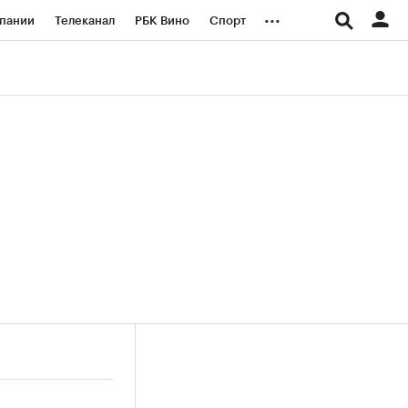
...
пании
Телеканал
РБК Вино
Спорт
ые проекты
Город
Стиль
Крипто
Спецпроекты СПб
логии и медиа
Финансы