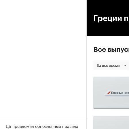
00
Греции п
Все выпу
За все время
ЦБ предложил обновленные правила