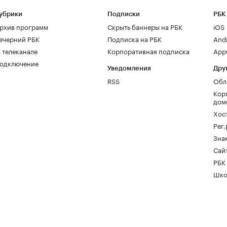
убрики
Подписки
РБК
рхив программ
Скрыть баннеры на РБК
iOS
ечерний РБК
Подписка на РБК
And
 телеканале
Корпоративная подписка
AppG
одключение
Уведомления
Дру
RSS
Обл
Кор
дом
Хос
Рег
Зна
Сайт
РБК
Шко