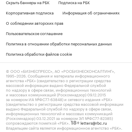
Скрыть баннеры на РБК
Подписка на РБК
Корпоративная подписка
Информация об ограничениях
О соблюдении авторских прав
Пользовательское соглашение
Политика в отношении обработки персональных данных
Политика обработки файлов cookie
© ООО «БИЗНЕСПРЕСС», АО «РОСБИЗНЕСКОНСАЛТИНГ»,
1995–2026
. Сообщения и материалы информационного
агентства «РБК» (свидетельство о регистрации средства
массовой информации выдано Федеральной службой
по надзору в сфере связи, информационных технологий
и массовых коммуникаций (Роскомнадзор) 09.12.2015
за номером ИА №ФС77-63848) и сетевого издания «РБК»
(свидетельство о регистрации средства массовой информации
выдано Федеральной службой по надзору в сфере связи,
информационных технологий и массовых коммуникаций
(Роскомнадзор) 03.12.2021 за номером ЭЛ №ФС77-82385)
сопровождаются пометкой «РБК».
letters@rbc.ru
18+
Владельцем сайта является информационное агентство «РБК».