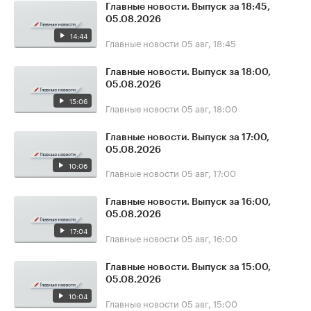
Главные новости. Выпуск за 18:45,
05.08.2026
14:44
Главные новости
05 авг, 18:45
Главные новости. Выпуск за 18:00,
05.08.2026
15:06
Главные новости
05 авг, 18:00
Главные новости. Выпуск за 17:00,
05.08.2026
10:06
Главные новости
05 авг, 17:00
Главные новости. Выпуск за 16:00,
05.08.2026
17:04
Главные новости
05 авг, 16:00
Главные новости. Выпуск за 15:00,
05.08.2026
10:04
Главные новости
05 авг, 15:00