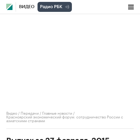
ВИДЕО
Видео
/
Передачи
/
Главные новости
/
Красноярский экономический форум: сотрудничество России с
азиатскими странами