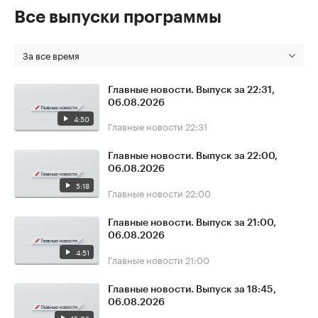
Все выпуски программы
За все время
Главные новости. Выпуск за 22:31,
06.08.2026
4:50
Главные новости
22:31
Главные новости. Выпуск за 22:00,
06.08.2026
5:18
Главные новости
22:00
Главные новости. Выпуск за 21:00,
06.08.2026
4:51
Главные новости
21:00
Главные новости. Выпуск за 18:45,
06.08.2026