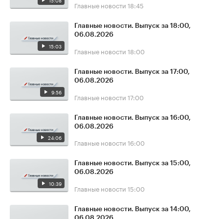
15:08
Главные новости
18:45
Главные новости. Выпуск за 18:00,
06.08.2026
15:03
Главные новости
18:00
Главные новости. Выпуск за 17:00,
06.08.2026
9:56
Главные новости
17:00
Главные новости. Выпуск за 16:00,
06.08.2026
24:06
Главные новости
16:00
Главные новости. Выпуск за 15:00,
06.08.2026
10:39
Главные новости
15:00
Главные новости. Выпуск за 14:00,
06.08.2026