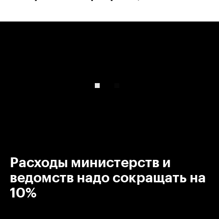
00:00
/
00:00
Расходы министерств и
ведомств надо сокращать на
10%