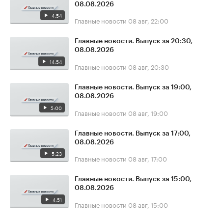
08.08.2026
4:54
Главные новости
08 авг, 22:00
Главные новости. Выпуск за 20:30,
08.08.2026
14:54
Главные новости
08 авг, 20:30
Главные новости. Выпуск за 19:00,
08.08.2026
5:00
Главные новости
08 авг, 19:00
Главные новости. Выпуск за 17:00,
08.08.2026
5:23
Главные новости
08 авг, 17:00
Главные новости. Выпуск за 15:00,
08.08.2026
4:51
Главные новости
08 авг, 15:00