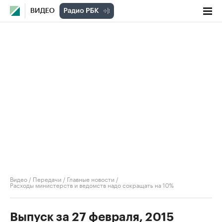
ВИДЕО
Видео
/
Передачи
/
Главные новости
/
Расходы министерств и ведомств надо сокращать на 10%
Выпуск за 27 февраля, 2015