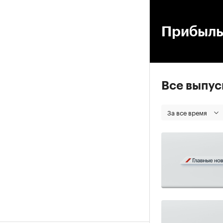
00
Прибыль
Все выпу
За все время