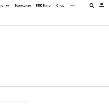
...
пании
Телеканал
РБК Вино
Спорт
ые проекты
Город
Стиль
Крипто
Спецпроекты СПб
логии и медиа
Финансы