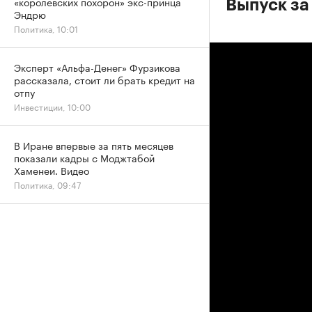
«королевских похорон» экс-принца
Выпуск за
Эндрю
Политика, 10:01
Эксперт «Альфа-Денег» Фурзикова
рассказала, стоит ли брать кредит на
отпу
Инвестиции, 10:00
В Иране впервые за пять месяцев
показали кадры с Моджтабой
Хаменеи. Видео
Политика, 09:47