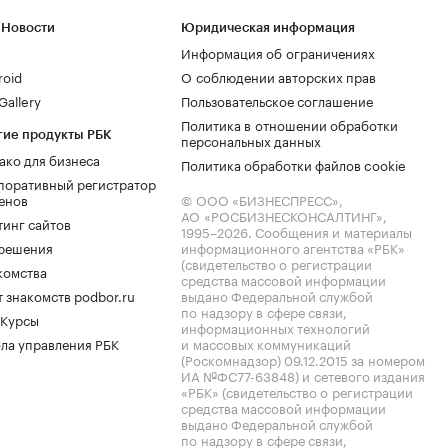
 Новости
Юридическая информация
Информация об ограничениях
roid
О соблюдении авторских прав
allery
Пользовательское соглашение
Политика в отношении обработки
гие продукты РБК
персональных данных
ако для бизнеса
Политика обработки файлов cookie
поративный регистратор
енов
© ООО «БИЗНЕСПРЕСС»,
АО «РОСБИЗНЕСКОНСАЛТИНГ»,
тинг сайтов
1995–2026
. Сообщения и материалы
.решения
информационного агентства «РБК»
(свидетельство о регистрации
комства
средства массовой информации
 знакомств podbor.ru
выдано Федеральной службой
по надзору в сфере связи,
 Курсы
информационных технологий
ла управления РБК
и массовых коммуникаций
(Роскомнадзор) 09.12.2015 за номером
ИА №ФС77-63848) и сетевого издания
«РБК» (свидетельство о регистрации
средства массовой информации
выдано Федеральной службой
по надзору в сфере связи,