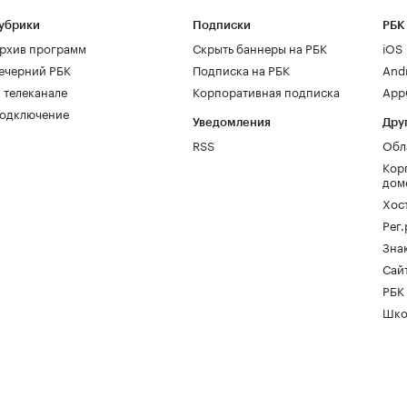
убрики
Подписки
РБК
рхив программ
Скрыть баннеры на РБК
iOS
ечерний РБК
Подписка на РБК
And
 телеканале
Корпоративная подписка
AppG
одключение
Уведомления
Дру
RSS
Обл
Кор
дом
Хос
Рег
Зна
Сайт
РБК
Шко