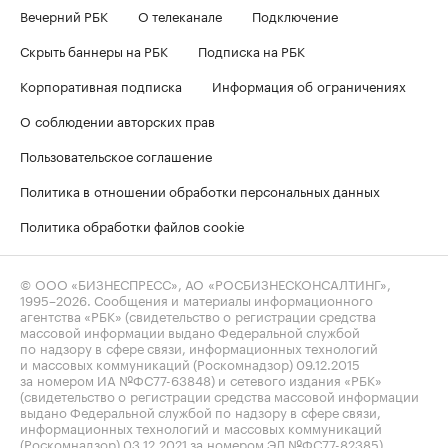
Вечерний РБК
О телеканале
Подключение
Скрыть баннеры на РБК
Подписка на РБК
Корпоративная подписка
Информация об ограничениях
О соблюдении авторских прав
Пользовательское соглашение
Политика в отношении обработки персональных данных
Политика обработки файлов cookie
© ООО «БИЗНЕСПРЕСС», АО «РОСБИЗНЕСКОНСАЛТИНГ»,
1995–2026
. Сообщения и материалы информационного
агентства «РБК» (свидетельство о регистрации средства
массовой информации выдано Федеральной службой
по надзору в сфере связи, информационных технологий
и массовых коммуникаций (Роскомнадзор) 09.12.2015
за номером ИА №ФС77-63848) и сетевого издания «РБК»
(свидетельство о регистрации средства массовой информации
выдано Федеральной службой по надзору в сфере связи,
информационных технологий и массовых коммуникаций
(Роскомнадзор) 03.12.2021 за номером ЭЛ №ФС77-82385)