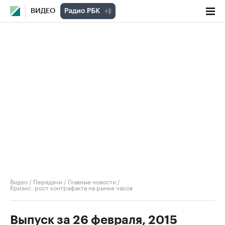
ВИДЕО
Видео
/
Передачи
/
Главные новости
/
Кризис: рост контрафакта на рынке часов
Выпуск за 26 февраля, 2015