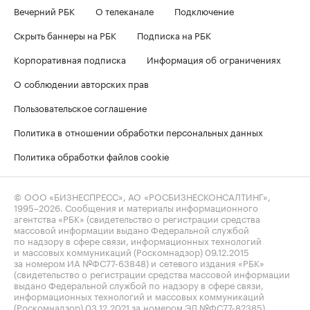
Вечерний РБК
О телеканале
Подключение
Скрыть баннеры на РБК
Подписка на РБК
Корпоративная подписка
Информация об ограничениях
О соблюдении авторских прав
Пользовательское соглашение
Политика в отношении обработки персональных данных
Политика обработки файлов cookie
© ООО «БИЗНЕСПРЕСС», АО «РОСБИЗНЕСКОНСАЛТИНГ»,
1995–2026
. Сообщения и материалы информационного
агентства «РБК» (свидетельство о регистрации средства
массовой информации выдано Федеральной службой
по надзору в сфере связи, информационных технологий
и массовых коммуникаций (Роскомнадзор) 09.12.2015
за номером ИА №ФС77-63848) и сетевого издания «РБК»
(свидетельство о регистрации средства массовой информации
выдано Федеральной службой по надзору в сфере связи,
информационных технологий и массовых коммуникаций
(Роскомнадзор) 03.12.2021 за номером ЭЛ №ФС77-82385)