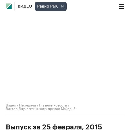
ВИДЕО
Видео
/
Передачи
/
Главные новости
/
Виктор Янукович: к чему привёл Майдан?
Выпуск за 25 февраля, 2015