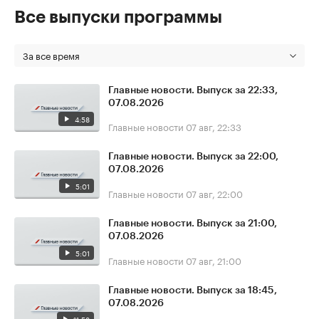
Все выпуски программы
За все время
Главные новости. Выпуск за 22:33,
07.08.2026
4:58
Главные новости
07 авг, 22:33
Главные новости. Выпуск за 22:00,
07.08.2026
5:01
Главные новости
07 авг, 22:00
Главные новости. Выпуск за 21:00,
07.08.2026
5:01
Главные новости
07 авг, 21:00
Главные новости. Выпуск за 18:45,
07.08.2026