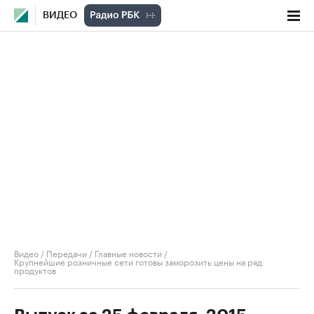
ВИДЕО
Видео
/
Передачи
/
Главные новости
/
Крупнейшие розничные сети готовы заморозить цены на ряд
продуктов