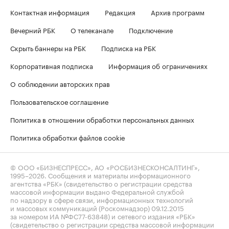
Контактная информация
Редакция
Архив программ
Вечерний РБК
О телеканале
Подключение
Скрыть баннеры на РБК
Подписка на РБК
Корпоративная подписка
Информация об ограничениях
О соблюдении авторских прав
Пользовательское соглашение
Политика в отношении обработки персональных данных
Политика обработки файлов cookie
© ООО «БИЗНЕСПРЕСС», АО «РОСБИЗНЕСКОНСАЛТИНГ»,
1995–2026
. Сообщения и материалы информационного
агентства «РБК» (свидетельство о регистрации средства
массовой информации выдано Федеральной службой
по надзору в сфере связи, информационных технологий
и массовых коммуникаций (Роскомнадзор) 09.12.2015
за номером ИА №ФС77-63848) и сетевого издания «РБК»
(свидетельство о регистрации средства массовой информации