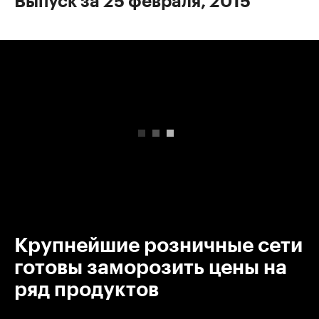
Выпуск за 25 февраля, 2015
00:00
/
00:00
Крупнейшие розничные сети
готовы заморозить цены на
ряд продуктов