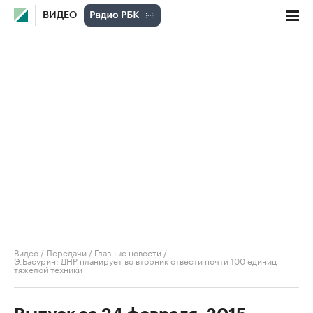
ВИДЕО
Видео
/
Передачи
/
Главные новости
/
Э.Басурин: ДНР планирует во вторник отвести почти 100 единиц
тяжёлой техники