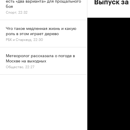
есть «два варианта» для прощального
Выпуск за
боя
Спорт, 22:32
Что такое медленная жизнь и какую
роль в этом играет дерево
РБК и Старквуд, 22:30
Метеоролог рассказала о погоде в
Москве на выходных
Общество, 22:27