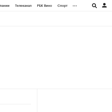
...
пании
Телеканал
РБК Вино
Спорт
ые проекты
Город
Стиль
Крипто
Спецпроекты СПб
логии и медиа
Финансы