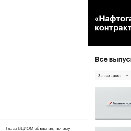
00
«Нафтога
контрак
Все выпу
За все время
Глава ВЦИОМ объяснил, почему