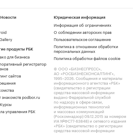
 Новости
Юридическая информация
Информация об ограничениях
roid
О соблюдении авторских прав
allery
Пользовательское соглашение
Политика в отношении обработки
гие продукты РБК
персональных данных
ако для бизнеса
Политика обработки файлов cookie
поративный регистратор
енов
© ООО «БИЗНЕСПРЕСС»,
АО «РОСБИЗНЕСКОНСАЛТИНГ»,
тинг сайтов
1995–2026
. Сообщения и материалы
.решения
информационного агентства «РБК»
(свидетельство о регистрации
комства
средства массовой информации
 знакомств podbor.ru
выдано Федеральной службой
по надзору в сфере связи,
 Курсы
информационных технологий
ла управления РБК
и массовых коммуникаций
(Роскомнадзор) 09.12.2015 за номером
ИА №ФС77-63848) и сетевого издания
«РБК» (свидетельство о регистрации
средства массовой информации