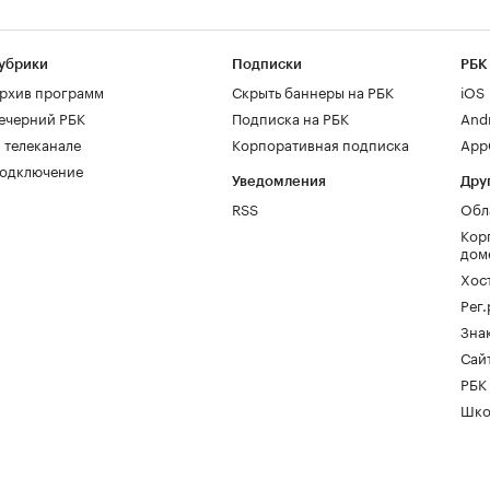
убрики
Подписки
РБК
рхив программ
Скрыть баннеры на РБК
iOS
ечерний РБК
Подписка на РБК
And
 телеканале
Корпоративная подписка
AppG
одключение
Уведомления
Дру
RSS
Обл
Кор
дом
Хос
Рег
Зна
Сайт
РБК
Шко