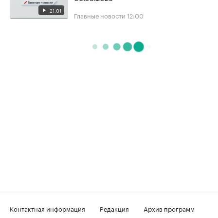
21:01
Главные новости
12:00
Контактная информация
Редакция
Архив программ