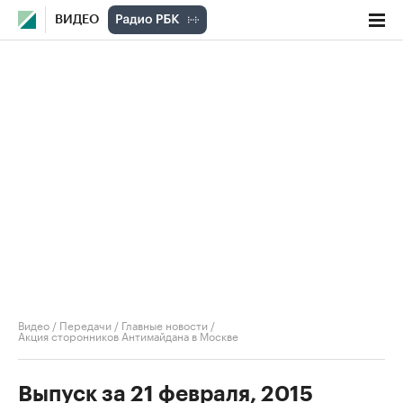
ВИДЕО
Видео
/
Передачи
/
Главные новости
/
Акция сторонников Антимайдана в Москве
Выпуск за 21 февраля, 2015