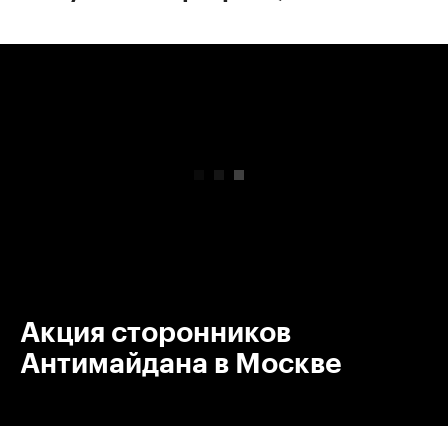
00:00
/
00:00
Акция сторонников
Антимайдана в Москве