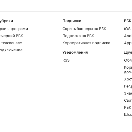
убрики
Подписки
РБК
рхив программ
Скрыть баннеры на РБК
iOS
ечерний РБК
Подписка на РБК
And
 телеканале
Корпоративная подписка
AppG
одключение
Уведомления
Дру
RSS
Обл
Кор
дом
Хос
Рег
Зна
Сайт
РБК
Шко