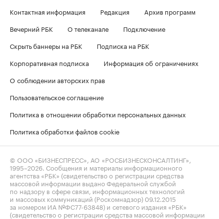
Контактная информация
Редакция
Архив программ
Вечерний РБК
О телеканале
Подключение
Скрыть баннеры на РБК
Подписка на РБК
Корпоративная подписка
Информация об ограничениях
О соблюдении авторских прав
Пользовательское соглашение
Политика в отношении обработки персональных данных
Политика обработки файлов cookie
© ООО «БИЗНЕСПРЕСС», АО «РОСБИЗНЕСКОНСАЛТИНГ»,
1995–2026
. Сообщения и материалы информационного
агентства «РБК» (свидетельство о регистрации средства
массовой информации выдано Федеральной службой
по надзору в сфере связи, информационных технологий
и массовых коммуникаций (Роскомнадзор) 09.12.2015
за номером ИА №ФС77-63848) и сетевого издания «РБК»
(свидетельство о регистрации средства массовой информации