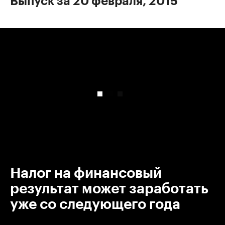
Выпуск за 20 февраля, 2015
00:00
/
00:00
Налог на финансовый
результат может заработать
уже со следующего года