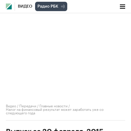
ВИДЕО
Видео
/
Передачи
/
Главные новости
/
Налог на финансовый результат может заработать уже со
следующего года