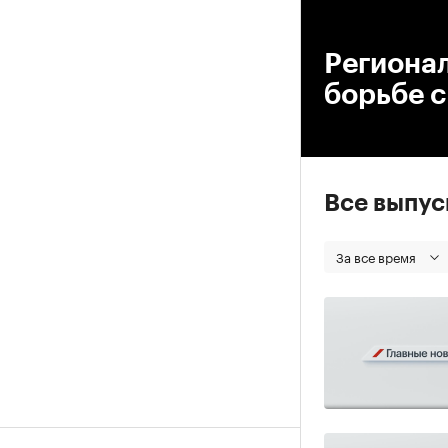
00
Регионал
борьбе 
Все выпу
За все время