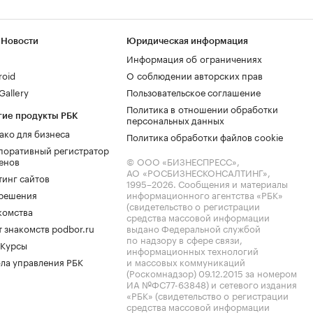
 Новости
Юридическая информация
Информация об ограничениях
roid
О соблюдении авторских прав
allery
Пользовательское соглашение
Политика в отношении обработки
гие продукты РБК
персональных данных
ако для бизнеса
Политика обработки файлов cookie
поративный регистратор
енов
© ООО «БИЗНЕСПРЕСС»,
АО «РОСБИЗНЕСКОНСАЛТИНГ»,
тинг сайтов
1995–2026
. Сообщения и материалы
.решения
информационного агентства «РБК»
(свидетельство о регистрации
комства
средства массовой информации
 знакомств podbor.ru
выдано Федеральной службой
по надзору в сфере связи,
 Курсы
информационных технологий
ла управления РБК
и массовых коммуникаций
(Роскомнадзор) 09.12.2015 за номером
ИА №ФС77-63848) и сетевого издания
«РБК» (свидетельство о регистрации
средства массовой информации