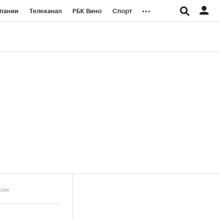
...
пании
Телеканал
РБК Вино
Спорт
ые проекты
Город
Стиль
Крипто
Спецпроекты СПб
логии и медиа
Финансы
сом