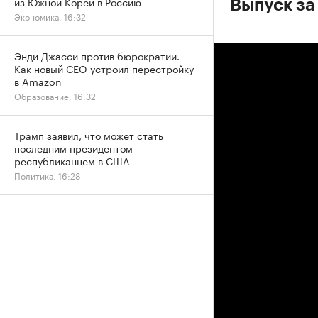
из Южной Кореи в Россию
Выпуск за
Экономика, 16:32
Энди Джасси против бюрократии.
Как новый CEO устроил перестройку
в Amazon
Образование, 16:32
Трамп заявил, что может стать
последним президентом-
республиканцем в США
Политика, 16:28