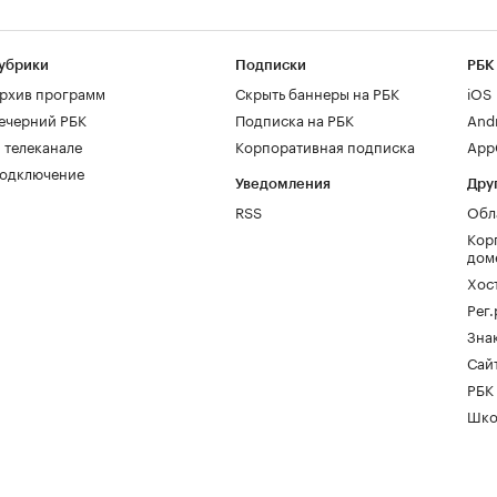
убрики
Подписки
РБК
рхив программ
Скрыть баннеры на РБК
iOS
ечерний РБК
Подписка на РБК
And
 телеканале
Корпоративная подписка
AppG
одключение
Уведомления
Дру
RSS
Обл
Кор
дом
Хос
Рег
Зна
Сайт
РБК
Шко