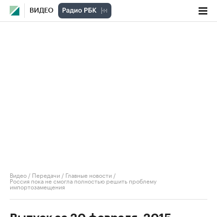
ВИДЕО
Видео
/
Передачи
/
Главные новости
/
Россия пока не смогла полностью решить проблему
импортозамещения