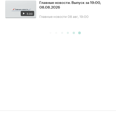
Главные новости. Выпуск за 19:00,
08.08.2026
5:00
Главные новости
08 авг, 19:00