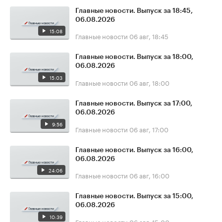
Главные новости. Выпуск за 18:45,
06.08.2026
15:08
Главные новости
06 авг, 18:45
Главные новости. Выпуск за 18:00,
06.08.2026
15:03
Главные новости
06 авг, 18:00
Главные новости. Выпуск за 17:00,
06.08.2026
9:56
Главные новости
06 авг, 17:00
Главные новости. Выпуск за 16:00,
06.08.2026
24:06
Главные новости
06 авг, 16:00
Главные новости. Выпуск за 15:00,
06.08.2026
10:39
Главные новости
06 авг, 15:00