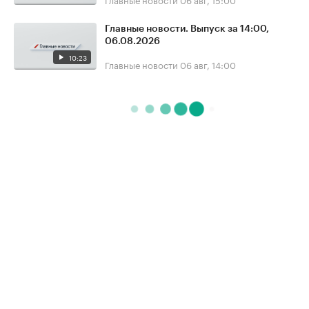
Главные новости. Выпуск за 14:00,
06.08.2026
10:23
Главные новости
06 авг, 14:00