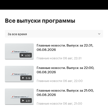
Все выпуски программы
За все время
Главные новости. Выпуск за 22:31,
06.08.2026
4:50
Главные новости
06 авг, 22:31
Главные новости. Выпуск за 22:00,
06.08.2026
5:18
Главные новости
06 авг, 22:00
Главные новости. Выпуск за 21:00,
06.08.2026
4:51
Главные новости
06 авг, 21:00