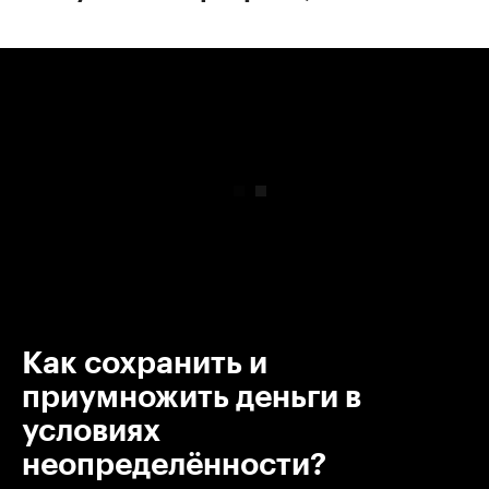
00:00
/
00:00
Как сохранить и
приумножить деньги в
условиях
неопределённости?