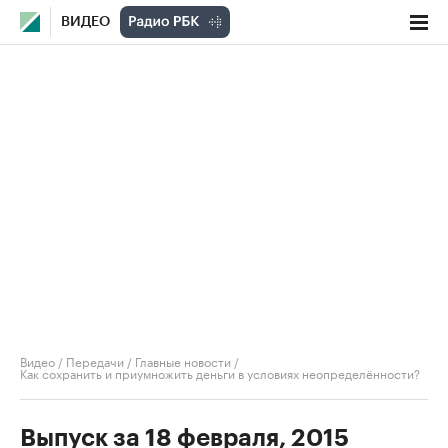
ВИДЕО
Видео
/
Передачи
/
Главные новости
/
Как сохранить и приумножить деньги в условиях неопределённости?
Выпуск за 18 февраля, 2015