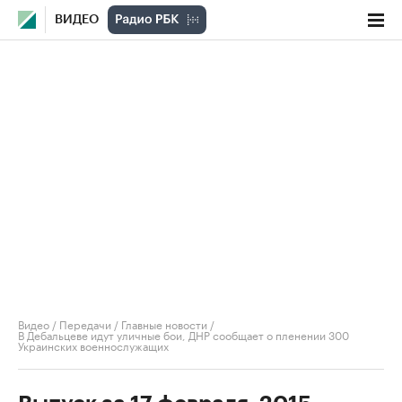
ВИДЕО
Видео
/
Передачи
/
Главные новости
/
В Дебальцеве идут уличные бои, ДНР сообщает о пленении 300
Украинских военнослужащих