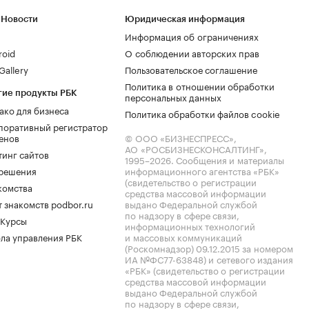
 Новости
Юридическая информация
Информация об ограничениях
roid
О соблюдении авторских прав
allery
Пользовательское соглашение
Политика в отношении обработки
гие продукты РБК
персональных данных
ако для бизнеса
Политика обработки файлов cookie
поративный регистратор
енов
© ООО «БИЗНЕСПРЕСС»,
АО «РОСБИЗНЕСКОНСАЛТИНГ»,
тинг сайтов
1995–2026
. Сообщения и материалы
.решения
информационного агентства «РБК»
(свидетельство о регистрации
комства
средства массовой информации
 знакомств podbor.ru
выдано Федеральной службой
по надзору в сфере связи,
 Курсы
информационных технологий
ла управления РБК
и массовых коммуникаций
(Роскомнадзор) 09.12.2015 за номером
ИА №ФС77-63848) и сетевого издания
«РБК» (свидетельство о регистрации
средства массовой информации
выдано Федеральной службой
по надзору в сфере связи,