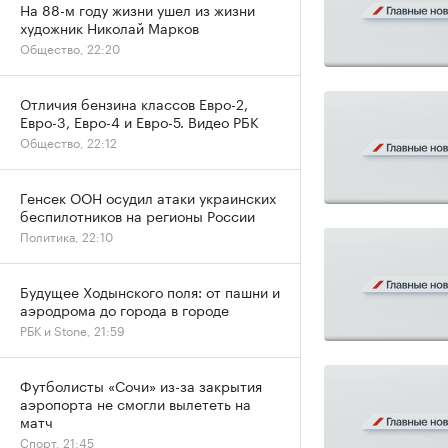
На 88-м году жизни ушел из жизни
художник Николай Марков
Общество, 22:20
Отличия бензина классов Евро-2,
Евро-3, Евро-4 и Евро-5. Видео РБК
Общество, 22:12
Генсек ООН осудил атаки украинских
беспилотников на регионы России
Политика, 22:10
Будущее Ходынского поля: от пашни и
аэродрома до города в городе
РБК и Stone, 21:59
Футболисты «Сочи» из-за закрытия
аэропорта не смогли вылететь на
матч
Спорт, 21:45