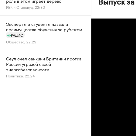
роль в этом играет дерево
Выпуск за
РБК и Старквуд, 22:30
Эксперты и студенты назвали
преимущества обучения за рубежом
РАДИО
Общество, 22:29
Сеул счел санкции Британии против
России угрозой своей
энергобезопасности
Политика, 22:24