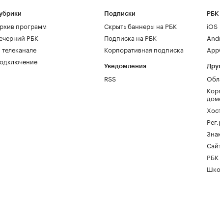
убрики
Подписки
РБК
рхив программ
Скрыть баннеры на РБК
iOS
ечерний РБК
Подписка на РБК
And
 телеканале
Корпоративная подписка
AppG
одключение
Уведомления
Дру
RSS
Обл
Кор
дом
Хос
Рег
Зна
Сайт
РБК
Шко