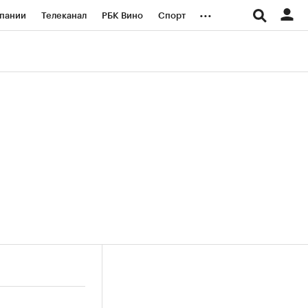
...
пании
Телеканал
РБК Вино
Спорт
ые проекты
Город
Стиль
Крипто
Спецпроекты СПб
логии и медиа
Финансы