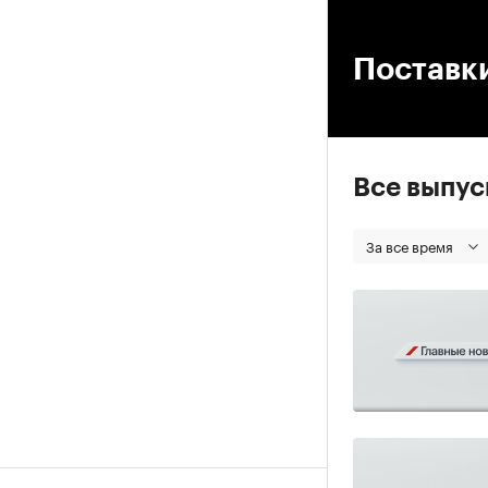
00
Поставк
Все выпу
За все время