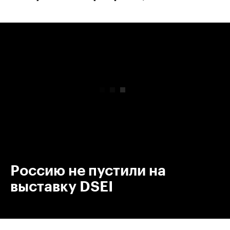
00:00
/
00:00
Россию не пустили на
выставку DSEI