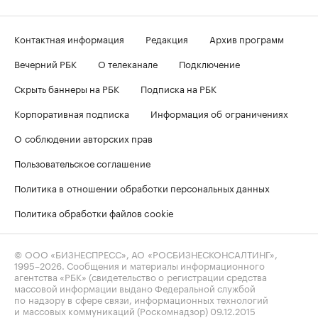
Контактная информация
Редакция
Архив программ
Вечерний РБК
О телеканале
Подключение
Скрыть баннеры на РБК
Подписка на РБК
Корпоративная подписка
Информация об ограничениях
О соблюдении авторских прав
Пользовательское соглашение
Политика в отношении обработки персональных данных
Политика обработки файлов cookie
© ООО «БИЗНЕСПРЕСС», АО «РОСБИЗНЕСКОНСАЛТИНГ»,
1995–2026
. Сообщения и материалы информационного
агентства «РБК» (свидетельство о регистрации средства
массовой информации выдано Федеральной службой
по надзору в сфере связи, информационных технологий
и массовых коммуникаций (Роскомнадзор) 09.12.2015