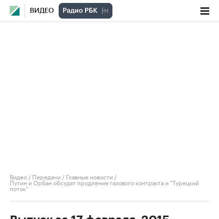
ВИДЕО
Видео
/
Передачи
/
Главные новости
/
Путин и Орбан обсудят продление газового контракта и "Турецкий
поток"