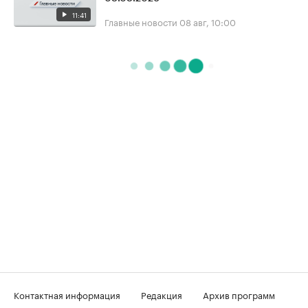
11:41
Главные новости
08 авг, 10:00
Контактная информация
Редакция
Архив программ