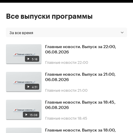
Все выпуски программы
За все время
Главные новости. Выпуск за 22:00,
06.08.2026
5:18
Главные новости
22:00
Главные новости. Выпуск за 21:00,
06.08.2026
4:51
Главные новости
21:00
Главные новости. Выпуск за 18:45,
06.08.2026
15:08
Главные новости
18:45
Главные новости. Выпуск за 18:00,