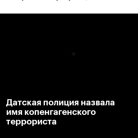
00:00
/
00:00
Датская полиция назвала
имя копенгагенского
террориста