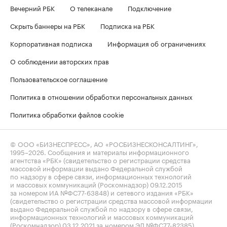
Вечерний РБК
О телеканале
Подключение
Скрыть баннеры на РБК
Подписка на РБК
Корпоративная подписка
Информация об ограничениях
О соблюдении авторских прав
Пользовательское соглашение
Политика в отношении обработки персональных данных
Политика обработки файлов cookie
© ООО «БИЗНЕСПРЕСС», АО «РОСБИЗНЕСКОНСАЛТИНГ»,
1995–2026
. Сообщения и материалы информационного
агентства «РБК» (свидетельство о регистрации средства
массовой информации выдано Федеральной службой
по надзору в сфере связи, информационных технологий
и массовых коммуникаций (Роскомнадзор) 09.12.2015
за номером ИА №ФС77-63848) и сетевого издания «РБК»
(свидетельство о регистрации средства массовой информации
выдано Федеральной службой по надзору в сфере связи,
информационных технологий и массовых коммуникаций
(Роскомнадзор) 03.12.2021 за номером ЭЛ №ФС77-82385)