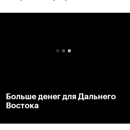
00:00
/
00:00
Больше денег для Дальнего
Востока