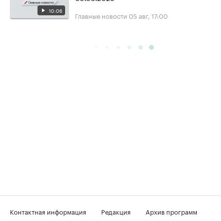
10:06
Главные новости
05 авг, 17:00
Контактная информация
Редакция
Архив программ