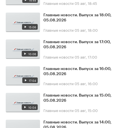
14:44
Главные новости
05 авг, 18:45
Главные новости. Выпуск за 18:00,
05.08.2026
15:06
Главные новости
05 авг, 18:00
Главные новости. Выпуск за 17:00,
05.08.2026
10:06
Главные новости
05 авг, 17:00
Главные новости. Выпуск за 16:00,
05.08.2026
17:04
Главные новости
05 авг, 16:00
Главные новости. Выпуск за 15:00,
05.08.2026
10:04
Главные новости
05 авг, 15:00
Главные новости. Выпуск за 14:00,
05.08.2026