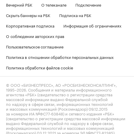
Вечерний РБК
О телеканале
Подключение
Скрыть баннеры на РБК
Подписка на РБК
Корпоративная подписка
Информация об ограничениях
О соблюдении авторских прав
Пользовательское соглашение
Политика в отношении обработки персональных данных
Политика обработки файлов cookie
© ООО «БИЗНЕСПРЕСС», АО «РОСБИЗНЕСКОНСАЛТИНГ»,
1995–2026
. Сообщения и материалы информационного
агентства «РБК» (свидетельство о регистрации средства
массовой информации выдано Федеральной службой
по надзору в сфере связи, информационных технологий
и массовых коммуникаций (Роскомнадзор) 09.12.2015
за номером ИА №ФС77-63848) и сетевого издания «РБК»
(свидетельство о регистрации средства массовой информации
выдано Федеральной службой по надзору в сфере связи,
информационных технологий и массовых коммуникаций
(Роскомнадзор) 03.12.2021 за номером ЭЛ №ФС77-82385)