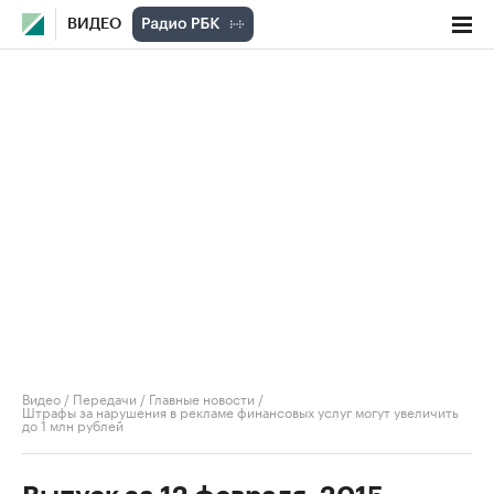
ВИДЕО
Видео
/
Передачи
/
Главные новости
/
Штрафы за нарушения в рекламе финансовых услуг могут увеличить
до 1 млн рублей