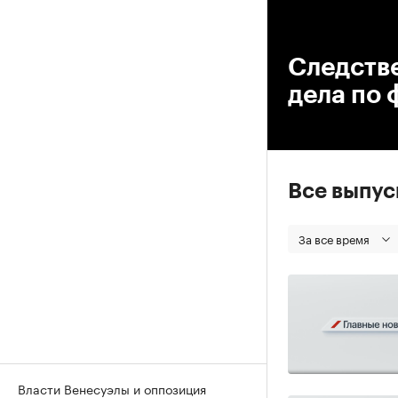
00
Следств
дела по 
Все выпу
За все время
Власти Венесуэлы и оппозиция