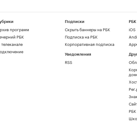
убрики
Подписки
РБК
рхив программ
Скрыть баннеры на РБК
iOS
ечерний РБК
Подписка на РБК
And
 телеканале
Корпоративная подписка
AppG
одключение
Уведомления
Дру
RSS
Обл
Кор
дом
Хос
Рег
Зна
Сайт
РБК
Шко