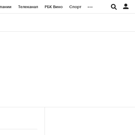
...
пании
Телеканал
РБК Вино
Спорт
ые проекты
Город
Стиль
Крипто
Спецпроекты СПб
логии и медиа
Финансы