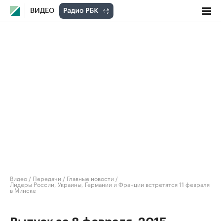
ВИДЕО
Видео
/
Передачи
/
Главные новости
/
Лидеры России, Украины, Германии и Франции встретятся 11 февраля
в Минске