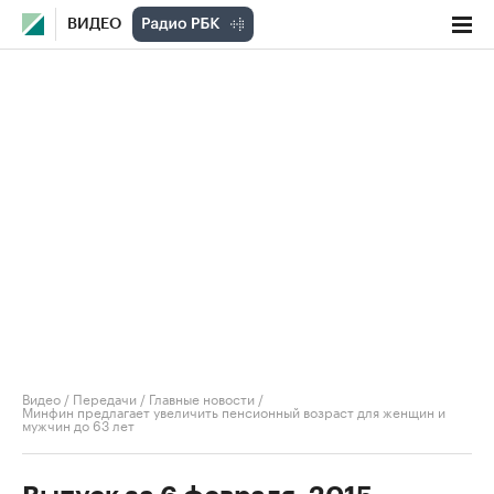
ВИДЕО
Видео
/
Передачи
/
Главные новости
/
Минфин предлагает увеличить пенсионный возраст для женщин и
мужчин до 63 лет