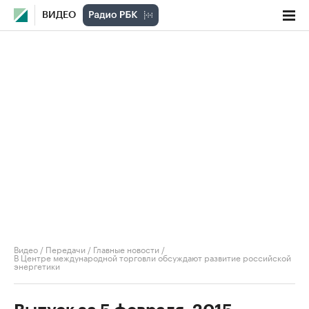
ВИДЕО
Видео
/
Передачи
/
Главные новости
/
В Центре международной торговли обсуждают развитие российской
энергетики