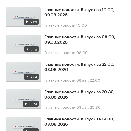
Главные новости. Выпуск за 10:00,
09.08.2026
9:03
Главные новости
10:00
Главные новости. Выпуск за 08:00,
09.08.2026
7:48
Главные новости
08:00
Главные новости. Выпуск за 22:00,
08.08.2026
4:54
Главные новости
08 авг, 22:00
Главные новости. Выпуск за 20:30,
08.08.2026
14:54
Главные новости
08 авг, 20:30
Главные новости. Выпуск за 19:00,
08.08.2026