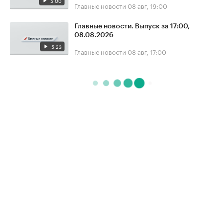
5:00
Главные новости
08 авг, 19:00
Главные новости. Выпуск за 17:00,
08.08.2026
5:23
Главные новости
08 авг, 17:00