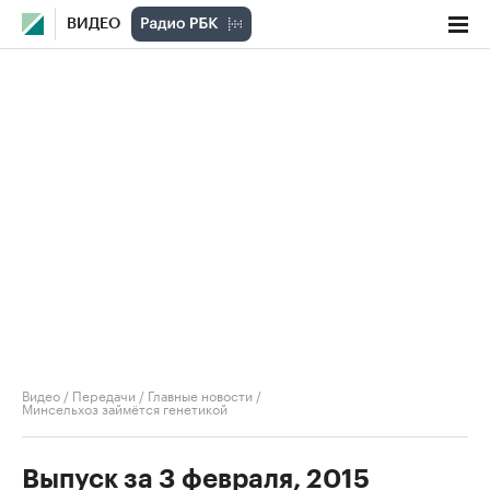
ВИДЕО
Видео
/
Передачи
/
Главные новости
/
Минсельхоз займётся генетикой
Выпуск за 3 февраля, 2015