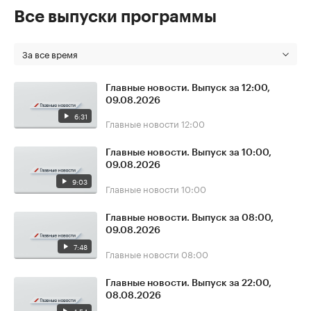
Все выпуски программы
За все время
Главные новости. Выпуск за 12:00,
09.08.2026
6:31
Главные новости
12:00
Главные новости. Выпуск за 10:00,
09.08.2026
9:03
Главные новости
10:00
Главные новости. Выпуск за 08:00,
09.08.2026
7:48
Главные новости
08:00
Главные новости. Выпуск за 22:00,
08.08.2026