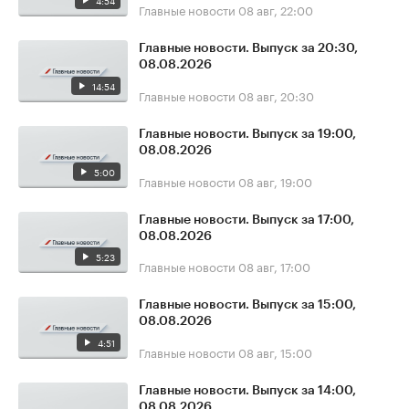
4:54
Главные новости
08 авг, 22:00
Главные новости. Выпуск за 20:30,
08.08.2026
14:54
Главные новости
08 авг, 20:30
Главные новости. Выпуск за 19:00,
08.08.2026
5:00
Главные новости
08 авг, 19:00
Главные новости. Выпуск за 17:00,
08.08.2026
5:23
Главные новости
08 авг, 17:00
Главные новости. Выпуск за 15:00,
08.08.2026
4:51
Главные новости
08 авг, 15:00
Главные новости. Выпуск за 14:00,
08.08.2026