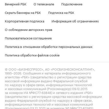
Вечерний РБК
О телеканале
Подключение
Скрыть баннеры на РБК
Подписка на РБК
Корпоративная подписка
Информация об ограничениях
О соблюдении авторских прав
Пользовательское соглашение
Политика в отношении обработки персональных данных
Политика обработки файлов cookie
© ООО «БИЗНЕСПРЕСС», АО «РОСБИЗНЕСКОНСАЛТИНГ»,
1995–2026
. Сообщения и материалы информационного
агентства «РБК» (свидетельство о регистрации средства
массовой информации выдано Федеральной службой
по надзору в сфере связи, информационных технологий
и массовых коммуникаций (Роскомнадзор) 09.12.2015
за номером ИА №ФС77-63848) и сетевого издания «РБК»
(свидетельство о регистрации средства массовой информации
выдано Федеральной службой по надзору в сфере связи,
информационных технологий и массовых коммуникаций
(Роскомнадзор) 03.12.2021 за номером ЭЛ №ФС77-82385)