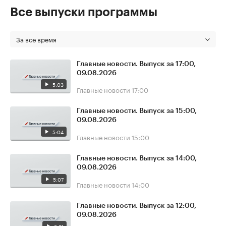
Все выпуски программы
За все время
Главные новости. Выпуск за 17:00,
09.08.2026
5:03
Главные новости
17:00
Главные новости. Выпуск за 15:00,
09.08.2026
5:04
Главные новости
15:00
Главные новости. Выпуск за 14:00,
09.08.2026
5:07
Главные новости
14:00
Главные новости. Выпуск за 12:00,
09.08.2026