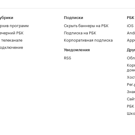
убрики
Подписки
РБК
рхив программ
Скрыть баннеры на РБК
iOS
ечерний РБК
Подписка на РБК
And
 телеканале
Корпоративная подписка
AppG
одключение
Уведомления
Дру
RSS
Обл
Кор
дом
Хос
Рег
Зна
Сайт
РБК
Шко