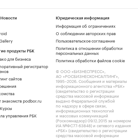
 Новости
Юридическая информация
Информация об ограничениях
roid
О соблюдении авторских прав
allery
Пользовательское соглашение
Политика в отношении обработки
гие продукты РБК
персональных данных
ако для бизнеса
Политика обработки файлов cookie
поративный регистратор
енов
© ООО «БИЗНЕСПРЕСС»,
АО «РОСБИЗНЕСКОНСАЛТИНГ»,
тинг сайтов
1995–2026
. Сообщения и материалы
.решения
информационного агентства «РБК»
(свидетельство о регистрации
комства
средства массовой информации
 знакомств podbor.ru
выдано Федеральной службой
по надзору в сфере связи,
 Курсы
информационных технологий
ла управления РБК
и массовых коммуникаций
(Роскомнадзор) 09.12.2015 за номером
ИА №ФС77-63848) и сетевого издания
«РБК» (свидетельство о регистрации
средства массовой информации