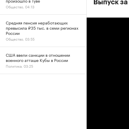
произошло в Туве
Выпуск за
Общество, 04:13
Средняя пенсия неработающих
превысила ₽35 тыс. в семи регионах
России
Общество, 03:55
США ввели санкции в отношении
военного атташе Кубы в России
Политика, 03:25