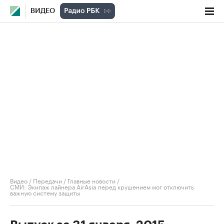
ВИДЕО
Видео
/
Передачи
/
Главные новости
/
СМИ: Экипаж лайнера AirAsia перед крушением мог отключить
важную систему защиты