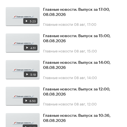
Главные новости. Выпуск за 17:00,
08.08.2026
5:23
Главные новости
08 авг, 17:00
Главные новости. Выпуск за 15:00,
08.08.2026
4:51
Главные новости
08 авг, 15:00
Главные новости. Выпуск за 14:00,
08.08.2026
5:19
Главные новости
08 авг, 14:00
Главные новости. Выпуск за 12:00,
08.08.2026
6:50
Главные новости
08 авг, 12:00
Главные новости. Выпуск за 10:36,
08.08.2026