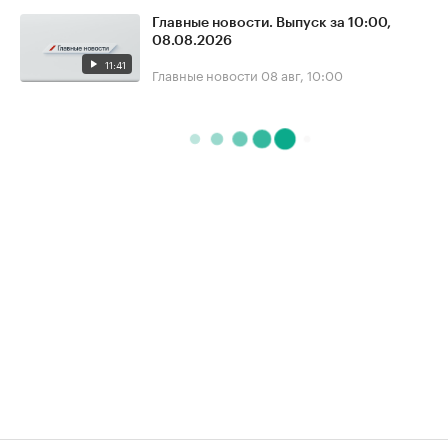
Главные новости. Выпуск за 10:00,
08.08.2026
11:41
Главные новости
08 авг, 10:00